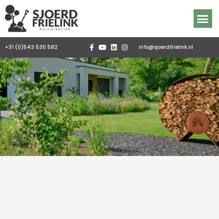
Ga
naar
de
inhoud
RONDOM DE ZAAK
+31 (0)543 530 582
info@sjoerdfrielink.nl