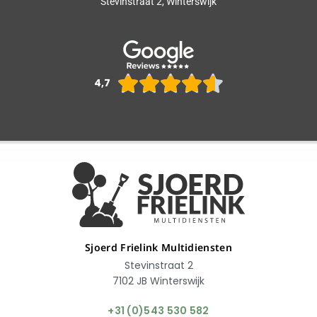
Stevinstraat 2, Winterswijk
Waarderin





4,7
4.6
van
5
Sjoerd Frielink Multidiensten
Stevinstraat 2
7102 JB Winterswijk
+31 (0)543 530 582