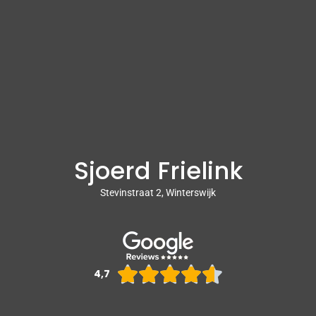
Sjoerd Frielink
Stevinstraat 2, Winterswijk
Waarderin





4,7
4.6
van
5