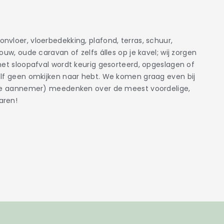
vloer, vloerbedekking, plafond, terras, schuur,
ouw, oude caravan of zelfs álles op je kavel; wij zorgen
het sloopafval wordt keurig gesorteerd, opgeslagen of
elf geen omkijken naar hebt. We komen graag even bij
t je aannemer) meedenken over de meest voordelige,
laren!