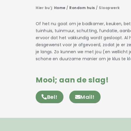
Hier bu’j:
Home
/
Rondom huis
/
Sloopwerk
Of het nu gaat om je badkamer, keuken, beton
tuinhuis, tuinmuur, schutting, fundatie, aanb
ervoor dat het vakkundig wordt gesloopt. Al 
desgewenst voor je afgevoerd, zodat je er z
je langs. Zo kunnen we met jou (en wellich
schone en duurzame manier om je klus te k
Mooi; aan de slag!
Bel!
Mail!