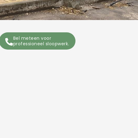
Bel meteen voor
professioneel sloopwerk.