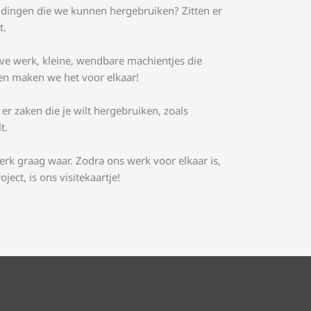
r dingen die we kunnen hergebruiken? Zitten er
t.
e werk, kleine, wendbare machientjes die
en maken we het voor elkaar!
 er zaken die je wilt hergebruiken, zoals
t.
erk graag waar. Zodra ons werk voor elkaar is,
ct, is ons visitekaartje!