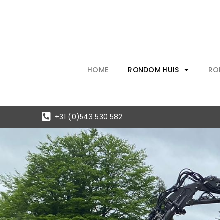
Ga
naar
de
inhoud
HOME
RONDOM HUIS
RO
+31 (0)543 530 582