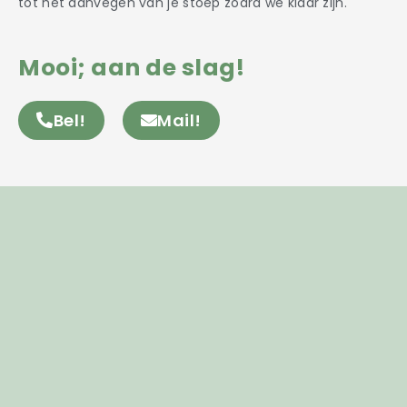
tot het aanvegen van je stoep zodra we klaar zijn.
Mooi; aan de slag!
Bel!
Mail!