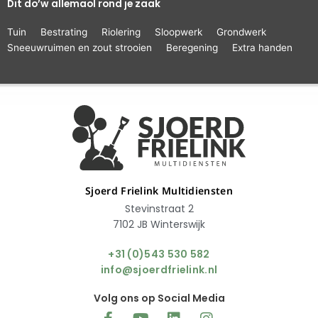
Dit do’w allemaol rond je zaak
Tuin
Bestrating
Riolering
Sloopwerk
Grondwerk
Sneeuwruimen en zout strooien
Beregening
Extra handen
Sjoerd Frielink Multidiensten
Stevinstraat 2
7102 JB Winterswijk
+31 (0)543 530 582
info@sjoerdfrielink.nl
Volg ons op Social Media