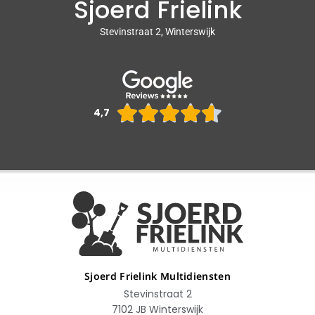
Sjoerd Frielink
Stevinstraat 2, Winterswijk
Waarderin





4,7
4.6
van
5
Sjoerd Frielink Multidiensten
Stevinstraat 2
7102 JB Winterswijk