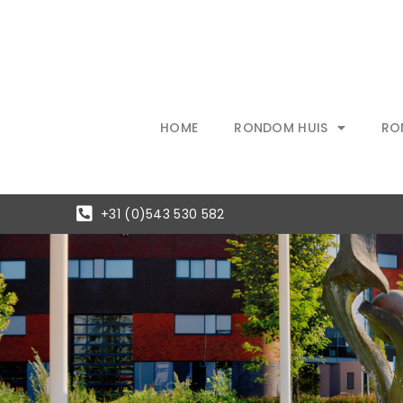
Ga
naar
de
inhoud
HOME
RONDOM HUIS
RO
+31 (0)543 530 582