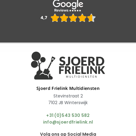
Waarderin





4,7
4.6
van
5
Sjoerd Frielink Multidiensten
Stevinstraat 2
7102 JB Winterswijk
+31 (0)543 530 582
info@sjoerdfrielink.nl
Volg ons op Social Media