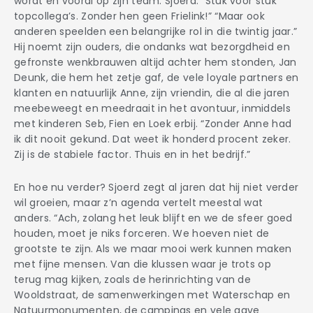
wordt en vooral op zijn team. Sjoerd: “Stuk voor stuk
topcollega’s. Zonder hen geen Frielink!” “Maar ook
anderen speelden een belangrijke rol in die twintig jaar.”
Hij noemt zijn ouders, die ondanks wat bezorgdheid en
gefronste wenkbrauwen altijd achter hem stonden, Jan
Deunk, die hem het zetje gaf, de vele loyale partners en
klanten en natuurlijk Anne, zijn vriendin, die al die jaren
meebeweegt en meedraait in het avontuur, inmiddels
met kinderen Seb, Fien en Loek erbij. “Zonder Anne had
ik dit nooit gekund. Dat weet ik honderd procent zeker.
Zij is de stabiele factor. Thuis en in het bedrijf.”
En hoe nu verder? Sjoerd zegt al jaren dat hij niet verder
wil groeien, maar z’n agenda vertelt meestal wat
anders. “Ach, zolang het leuk blijft en we de sfeer goed
houden, moet je niks forceren. We hoeven niet de
grootste te zijn. Als we maar mooi werk kunnen maken
met fijne mensen. Van die klussen waar je trots op
terug mag kijken, zoals de herinrichting van de
Wooldstraat, de samenwerkingen met Waterschap en
Natuurmonumenten, de campings en vele gave