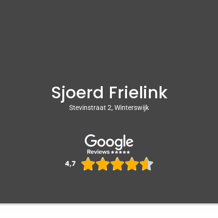
Sjoerd Frielink
Stevinstraat 2, Winterswijk
Waarderin





4,7
4.6
van
5