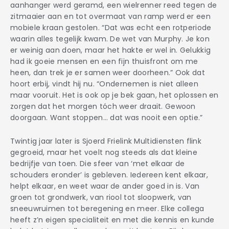
aanhanger werd geramd, een wielrenner reed tegen de
zitmaaier aan en tot overmaat van ramp werd er een
mobiele kraan gestolen. “Dat was echt een rotperiode
waarin alles tegelijk kwam. De wet van Murphy. Je kon
er weinig aan doen, maar het hakte er wel in. Gelukkig
had ik goeie mensen en een fijn thuisfront om me
heen, dan trek je er samen weer doorheen.” Ook dat
hoort erbij, vindt hij nu. “Ondernemen is niet alleen
maar vooruit. Het is ook op je bek gaan, het oplossen en
zorgen dat het morgen tóch weer draait. Gewoon
doorgaan. Want stoppen… dat was nooit een optie.”
Twintig jaar later is Sjoerd Frielink Multidiensten flink
gegroeid, maar het voelt nog steeds als dat kleine
bedrijfje van toen. Die sfeer van ‘met elkaar de
schouders eronder’ is gebleven. Iedereen kent elkaar,
helpt elkaar, en weet waar de ander goed in is. Van
groen tot grondwerk, van riool tot sloopwerk, van
sneeuwruimen tot beregening en meer. Elke collega
heeft z’n eigen specialiteit en met die kennis en kunde