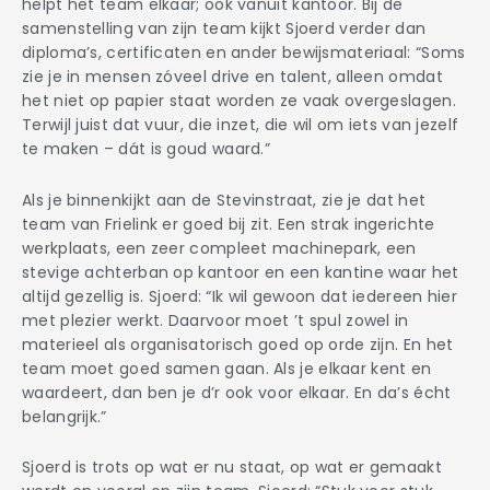
helpt het team elkaar; ook vanuit kantoor. Bij de
samenstelling van zijn team kijkt Sjoerd verder dan
diploma’s, certificaten en ander bewijsmateriaal: “Soms
zie je in mensen zóveel drive en talent, alleen omdat
het niet op papier staat worden ze vaak overgeslagen.
Terwijl juist dat vuur, die inzet, die wil om iets van jezelf
te maken – dát is goud waard.”
Als je binnenkijkt aan de Stevinstraat, zie je dat het
team van Frielink er goed bij zit. Een strak ingerichte
werkplaats, een zeer compleet machinepark, een
stevige achterban op kantoor en een kantine waar het
altijd gezellig is. Sjoerd: “Ik wil gewoon dat iedereen hier
met plezier werkt. Daarvoor moet ’t spul zowel in
materieel als organisatorisch goed op orde zijn. En het
team moet goed samen gaan. Als je elkaar kent en
waardeert, dan ben je d’r ook voor elkaar. En da’s écht
belangrijk.”
Sjoerd is trots op wat er nu staat, op wat er gemaakt