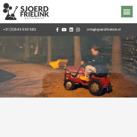
Ga
naar
de
inhoud
RONDOM DE ZAAK
+31 (0)543 530 582
info@sjoerdfrielink.nl