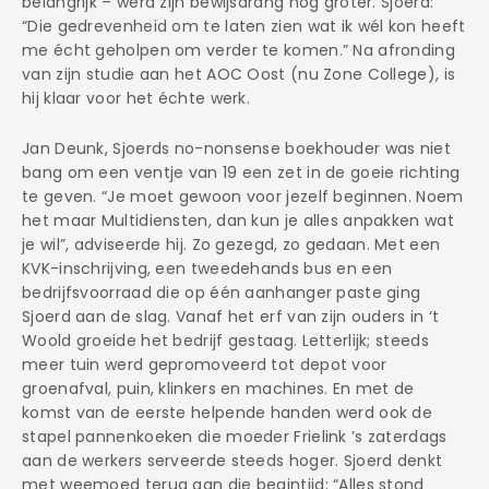
belangrijk – werd zijn bewijsdrang nóg groter. Sjoerd:
“Die gedrevenheid om te laten zien wat ik wél kon heeft
me écht geholpen om verder te komen.” Na afronding
van zijn studie aan het AOC Oost (nu Zone College), is
hij klaar voor het échte werk.
Jan Deunk, Sjoerds no-nonsense boekhouder was niet
bang om een ventje van 19 een zet in de goeie richting
te geven. “Je moet gewoon voor jezelf beginnen. Noem
het maar Multidiensten, dan kun je alles anpakken wat
je wil”, adviseerde hij. Zo gezegd, zo gedaan. Met een
KVK-inschrijving, een tweedehands bus en een
bedrijfsvoorraad die op één aanhanger paste ging
Sjoerd aan de slag. Vanaf het erf van zijn ouders in ‘t
Woold groeide het bedrijf gestaag. Letterlijk; steeds
meer tuin werd gepromoveerd tot depot voor
groenafval, puin, klinkers en machines. En met de
komst van de eerste helpende handen werd ook de
stapel pannenkoeken die moeder Frielink ’s zaterdags
aan de werkers serveerde steeds hoger. Sjoerd denkt
met weemoed terug aan die begintijd: “Alles stond