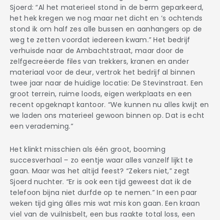
Sjoerd: “Al het materieel stond in de berm geparkeerd,
het hek kregen we nog maar net dicht en ’s ochtends
stond ik om half zes alle bussen en aanhangers op de
weg te zetten voordat iedereen kwam.” Het bedrijf
verhuisde naar de Ambachtstraat, maar door de
zelfgecreëerde files van trekkers, kranen en ander
materiaal voor de deur, vertrok het bedrijf al binnen
twee jaar naar de huidige locatie: De Stevinstraat. Een
groot terrein, ruime loods, eigen werkplaats en een
recent opgeknapt kantoor. “We kunnen nu alles kwijt en
we laden ons materieel gewoon binnen op. Dat is echt
een verademing.”
Het klinkt misschien als één groot, booming
succesverhaal – zo eentje waar alles vanzelf lijkt te
gaan. Maar was het altijd feest? “Zekers niet,” zegt
Sjoerd nuchter. “Er is ook een tijd geweest dat ik de
telefoon bijna niet durfde op te nemen.” In een paar
weken tijd ging álles mis wat mis kon gaan. Een kraan
viel van de vuilnisbelt, een bus raakte total loss, een