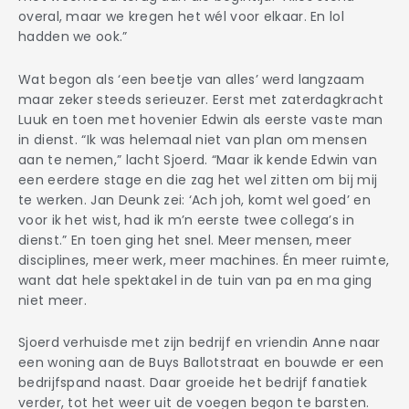
overal, maar we kregen het wél voor elkaar. En lol
hadden we ook.”
Wat begon als ‘een beetje van alles’ werd langzaam
maar zeker steeds serieuzer. Eerst met zaterdagkracht
Luuk en toen met hovenier Edwin als eerste vaste man
in dienst. “Ik was helemaal niet van plan om mensen
aan te nemen,” lacht Sjoerd. “Maar ik kende Edwin van
een eerdere stage en die zag het wel zitten om bij mij
te werken. Jan Deunk zei: ‘Ach joh, komt wel goed’ en
voor ik het wist, had ik m’n eerste twee collega’s in
dienst.” En toen ging het snel. Meer mensen, meer
disciplines, meer werk, meer machines. Én meer ruimte,
want dat hele spektakel in de tuin van pa en ma ging
niet meer.
Sjoerd verhuisde met zijn bedrijf en vriendin Anne naar
een woning aan de Buys Ballotstraat en bouwde er een
bedrijfspand naast. Daar groeide het bedrijf fanatiek
verder, tot het weer uit de voegen begon te barsten.