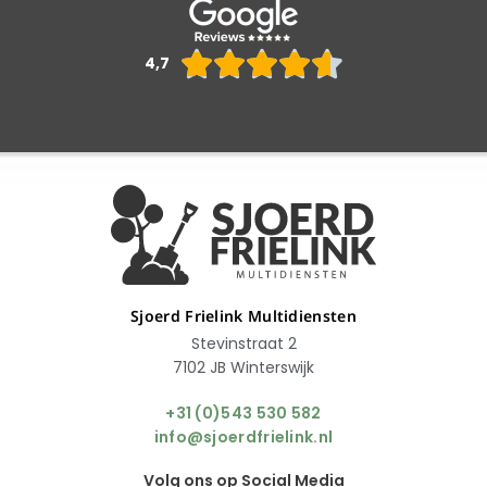
Waarderin





4,7
4.6
van
5
Sjoerd Frielink Multidiensten
Stevinstraat 2
7102 JB Winterswijk
+31 (0)543 530 582
info@sjoerdfrielink.nl
Volg ons op Social Media