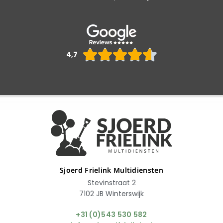
Waarderin





4,7
4.6
van
5
Sjoerd Frielink Multidiensten
Stevinstraat 2
7102 JB Winterswijk
+31 (0)543 530 582