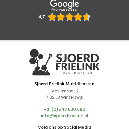
Waarderin





4,7
4.6
van
5
Sjoerd Frielink Multidiensten
Stevinstraat 2
7102 JB Winterswijk
+31 (0)543 530 582
info@sjoerdfrielink.nl
Volg ons op Social Media