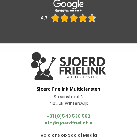
Waarderin





4,7
4.6
van
5
Sjoerd Frielink Multidiensten
Stevinstraat 2
7102 JB Winterswijk
+31 (0)543 530 582
info@sjoerdfrielink.nl
Volg ons op Social Media