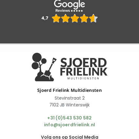
Waarderin





4,7
4.6
van
5
Sjoerd Frielink Multidiensten
Stevinstraat 2
7102 JB Winterswijk
+31 (0)543 530 582
info@sjoerdfrielink.nl
Volg ons op Social Media