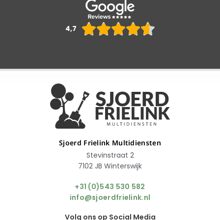
Waarderin





4,7
4.6
van
5
Sjoerd Frielink Multidiensten
Stevinstraat 2
7102 JB Winterswijk
+31 (0)543 530 582
info@sjoerdfrielink.nl
Volg ons op Social Media