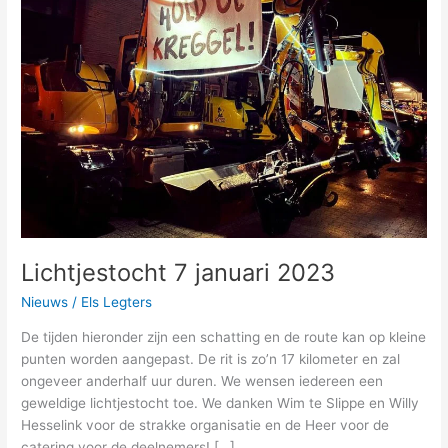
2023
Lichtjestocht 7 januari 2023
Nieuws
/
Els Legters
De tijden hieronder zijn een schatting en de route kan op kleine
punten worden aangepast. De rit is zo’n 17 kilometer en zal
ongeveer anderhalf uur duren. We wensen iedereen een
geweldige lichtjestocht toe. We danken Wim te Slippe en Willy
Hesselink voor de strakke organisatie en de Heer voor de
catering voor de deelnemers! […]