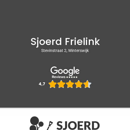
Sjoerd Frielink
Stevinstraat 2, Winterswijk
Waarderin





4,7
4.6
van
5