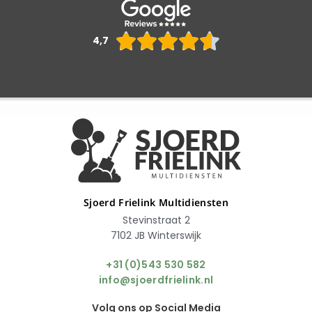
Waarderin





4,7
4.6
van
5
Sjoerd Frielink Multidiensten
Stevinstraat 2
7102 JB Winterswijk
+31 (0)543 530 582
info@sjoerdfrielink.nl
Volg ons op Social Media