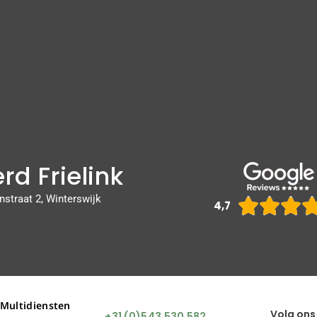
rd Frielink
nstraat 2, Winterswijk



4,7
 Multidiensten
Volg ons
+31 (0)543 530 582