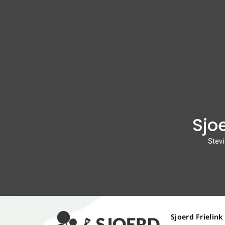
Sjoe
Stevi
Sjoerd Frielink