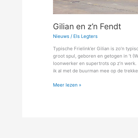
Gilian en z’n Fendt
Nieuws
/
Els Legters
Typische Frielink’er Gilian is zo’n typis
groot spul, geboren en getogen in ’t (
loonwerker en supertrots op z’n werk. G
ik al met de buurman mee op de trekker
Meer lezen »