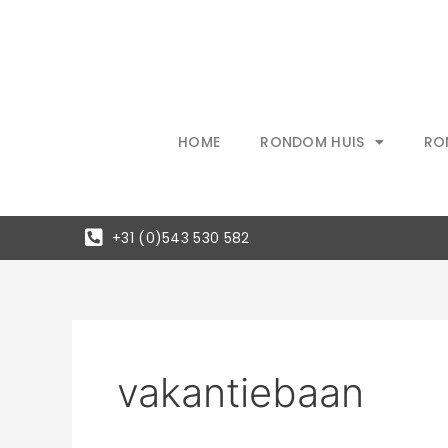
Ga
naar
de
inhoud
HOME
RONDOM HUIS
RO
+31 (0)543 530 582
vakantiebaan