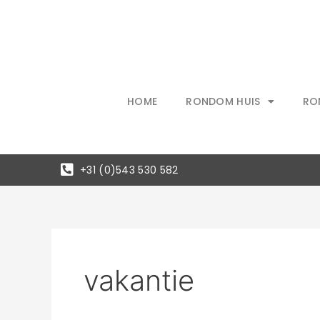
Ga
naar
de
inhoud
HOME
RONDOM HUIS
RO
+31 (0)543 530 582
vakantie