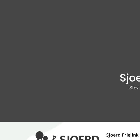
Sjoe
Stevi
Sjoerd Frielink