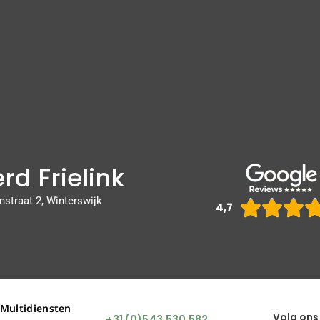
rd Frielink
nstraat 2, Winterswijk



4,7
 Multidiensten
Volg ons
+31 (0)543 530 582