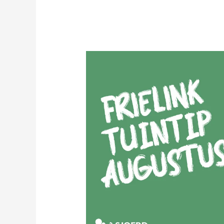
Frielink
Tuintip
Augustus