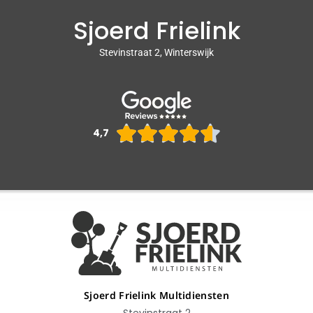
Sjoerd Frielink
Stevinstraat 2, Winterswijk
Waarderin





4,7
4.6
van
5
Sjoerd Frielink Multidiensten
Stevinstraat 2