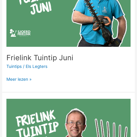
Frielink Tuintip Juni
Tuintips
/
Els Legters
Meer lezen »
Frielink
Tuintip
Mei