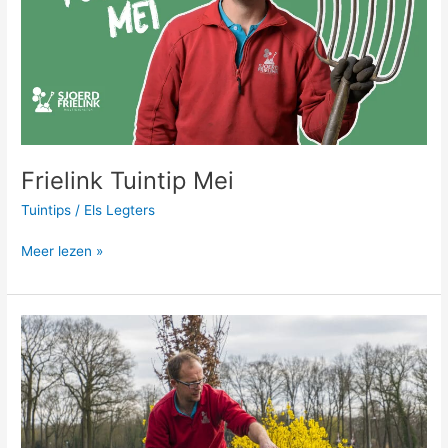
Frielink Tuintip Mei
Tuintips
/
Els Legters
Meer lezen »
12,5
jaar
mislukken
in
klein
blijven