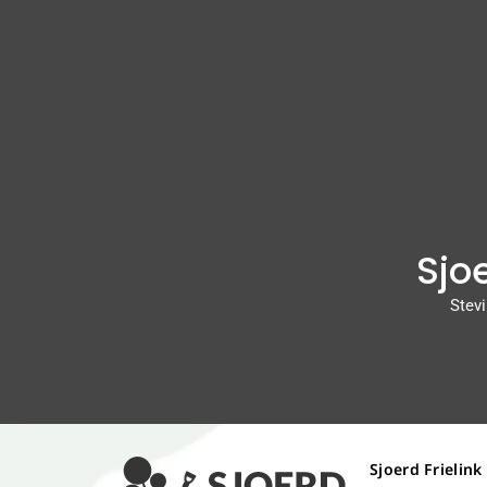
Sjoe
Stevi
Sjoerd Frielink