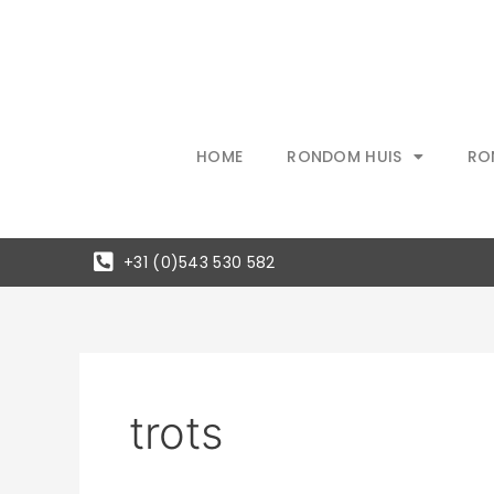
Ga
naar
de
inhoud
HOME
RONDOM HUIS
RO
+31 (0)543 530 582
trots