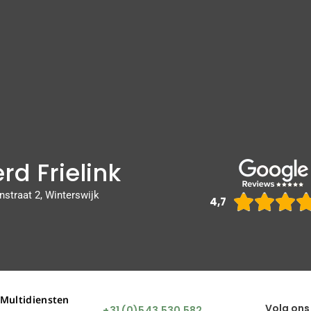
rd Frielink
nstraat 2, Winterswijk



4,7
 Multidiensten
Volg ons
+31 (0)543 530 582