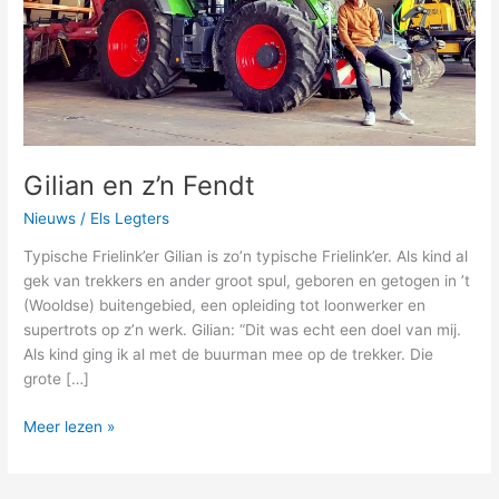
Gilian en z’n Fendt
Nieuws
/
Els Legters
Typische Frielink’er Gilian is zo’n typische Frielink’er. Als kind al
gek van trekkers en ander groot spul, geboren en getogen in ’t
(Wooldse) buitengebied, een opleiding tot loonwerker en
supertrots op z’n werk. Gilian: “Dit was echt een doel van mij.
Als kind ging ik al met de buurman mee op de trekker. Die
grote […]
Meer lezen »