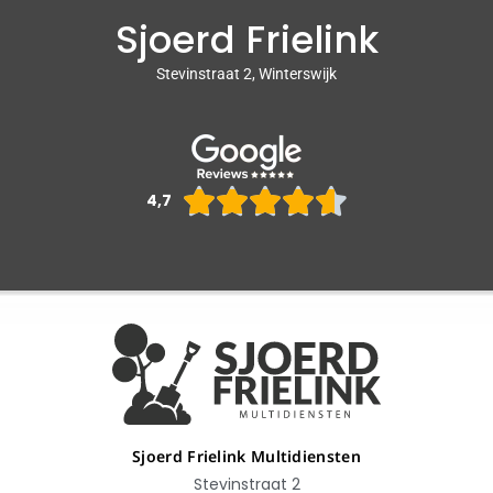
Sjoerd Frielink
Stevinstraat 2, Winterswijk
Waarderin





4,7
4.6
van
5
Sjoerd Frielink Multidiensten
Stevinstraat 2