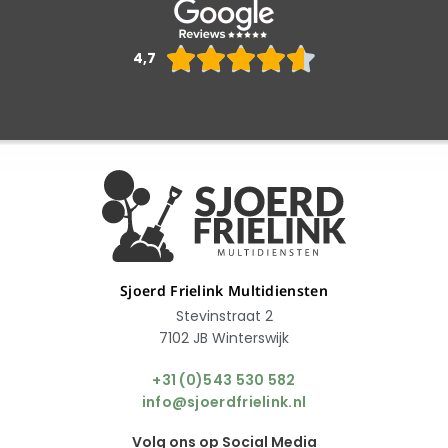
Waarderin





4,7
4.6
van
5
Sjoerd Frielink Multidiensten
Stevinstraat 2
7102 JB Winterswijk
+31 (0)543 530 582
info@sjoerdfrielink.nl
Volg ons op Social Media