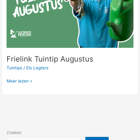
Frielink Tuintip Augustus
Tuintips
/
Els Legters
Meer lezen »
Zoeken