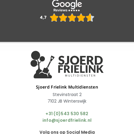
Waarderin





4,7
4.6
van
5
Sjoerd Frielink Multidiensten
Stevinstraat 2
7102 JB Winterswijk
+31 (0)543 530 582
info@sjoerdfrielink.nl
Volg ons op Social Media