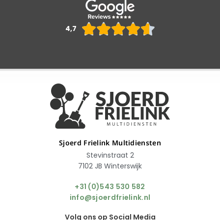
Waarderin





4,7
4.6
van
5
Sjoerd Frielink Multidiensten
Stevinstraat 2
7102 JB Winterswijk
+31 (0)543 530 582
info@sjoerdfrielink.nl
Volg ons op Social Media