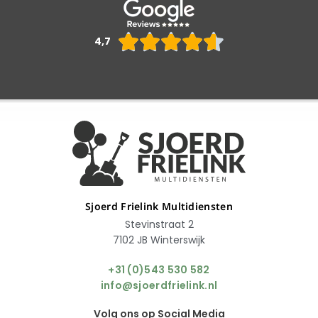
Waarderin





4,7
4.6
van
5
Sjoerd Frielink Multidiensten
Stevinstraat 2
7102 JB Winterswijk
+31 (0)543 530 582
info@sjoerdfrielink.nl
Volg ons op Social Media