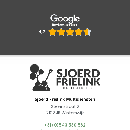
Waarderin





4,7
4.6
van
5
Sjoerd Frielink Multidiensten
Stevinstraat 2
7102 JB Winterswijk
+31 (0)543 530 582