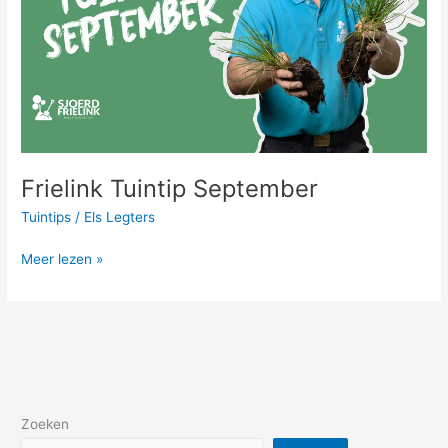
Frielink Tuintip September
Tuintips
/
Els Legters
Meer lezen »
Zoeken