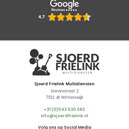
Waarderin





4,7
4.6
van
5
Sjoerd Frielink Multidiensten
Stevinstraat 2
7102 JB Winterswijk
+31 (0)543 530 582
info@sjoerdfrielink.nl
Volg ons op Social Media