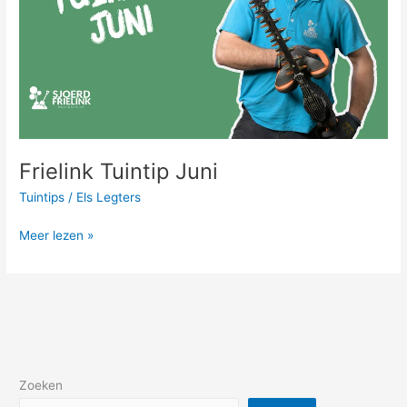
Frielink Tuintip Juni
Tuintips
/
Els Legters
Meer lezen »
Zoeken