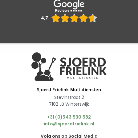
Waarderin





4,7
4.6
van
5
Sjoerd Frielink Multidiensten
Stevinstraat 2
7102 JB Winterswijk
+31 (0)543 530 582
info@sjoerdfrielink.nl
Volg ons op Social Media