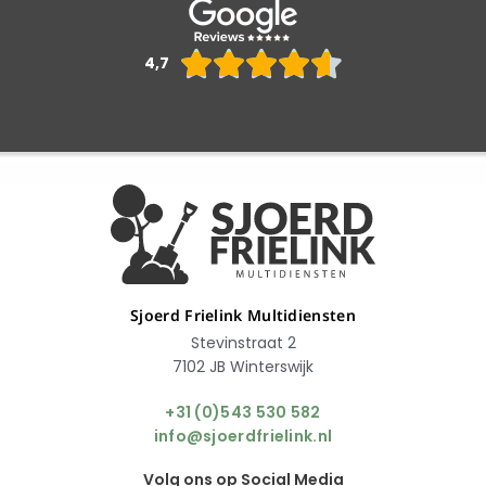
Waarderin





4,7
4.6
van
5
Sjoerd Frielink Multidiensten
Stevinstraat 2
7102 JB Winterswijk
+31 (0)543 530 582
info@sjoerdfrielink.nl
Volg ons op Social Media