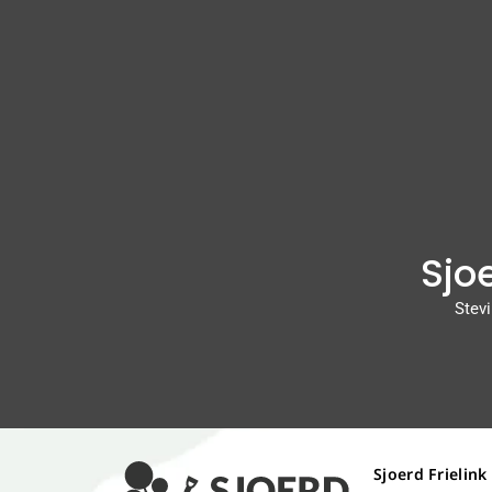
Sjoe
Stevi
Sjoerd Frielink