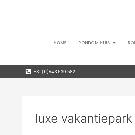
Ga
naar
de
inhoud
HOME
RONDOM HUIS
RO
+31 (0)543 530 582
luxe vakantiepark