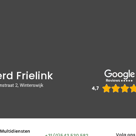
rd Frielink
nstraat 2, Winterswijk



4,7
 Multidiensten
Volg ons
+31 (0)543 530 582