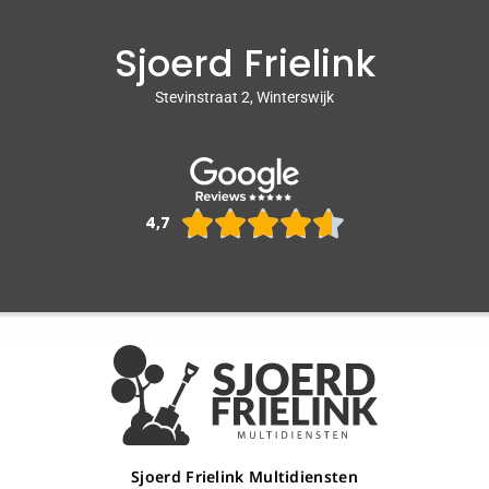
Sjoerd Frielink
Stevinstraat 2, Winterswijk
Waarderin





4,7
4.6
van
5
Sjoerd Frielink Multidiensten