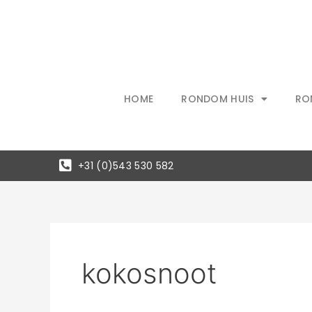
Ga
naar
de
inhoud
HOME
RONDOM HUIS
RO
+31 (0)543 530 582
kokosnoot