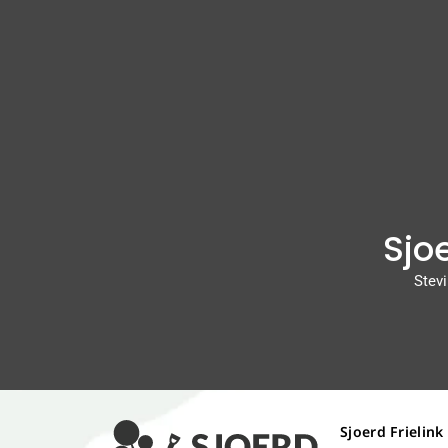
Sjoe
Stevi
Sjoerd Frielink