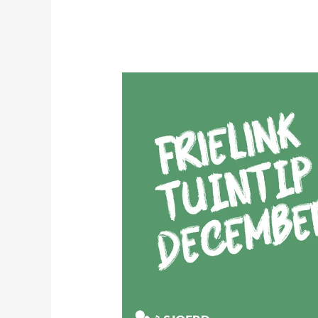
Frielink
Tuintip
December