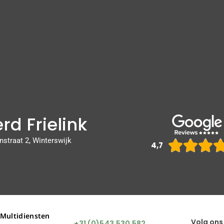
rd Frielink
nstraat 2, Winterswijk



4,7
 Multidiensten
Volg ons
+31 (0)543 530 582