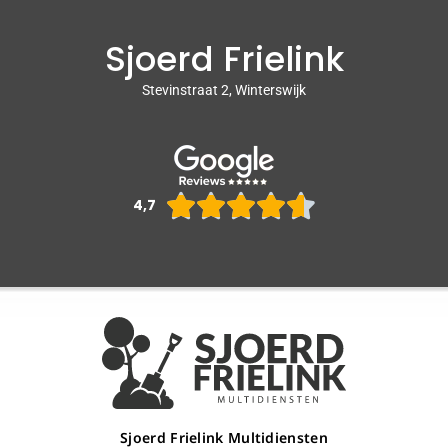
Sjoerd Frielink
Stevinstraat 2, Winterswijk
Waarderin





4,7
4.6
van
5
Sjoerd Frielink Multidiensten