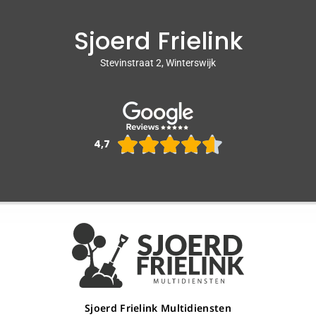
Sjoerd Frielink
Stevinstraat 2, Winterswijk
Waarderin





4,7
4.6
van
5
Sjoerd Frielink Multidiensten