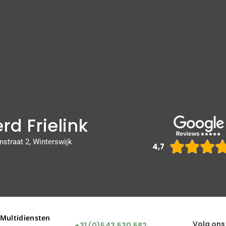
rd Frielink
nstraat 2, Winterswijk



4,7
 Multidiensten
Volg ons
+31 (0)543 530 582