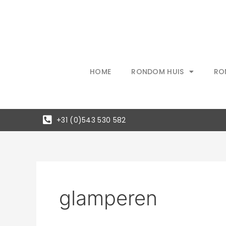
Ga
naar
de
inhoud
HOME
RONDOM HUIS
RO
+31 (0)543 530 582
glamperen