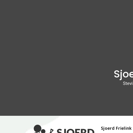
Sjoe
Stevi
Sjoerd Frielink