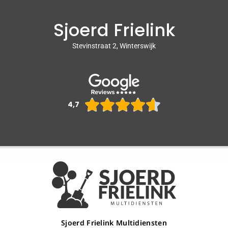
Sjoerd Frielink
Stevinstraat 2, Winterswijk
Waarderin





4,7
4.6
van
5
Sjoerd Frielink Multidiensten