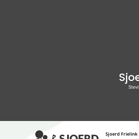
Sjoe
Stevi
Sjoerd Frielink