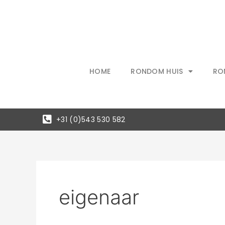
Ga
naar
de
inhoud
HOME
RONDOM HUIS
RO
+31 (0)543 530 582
eigenaar