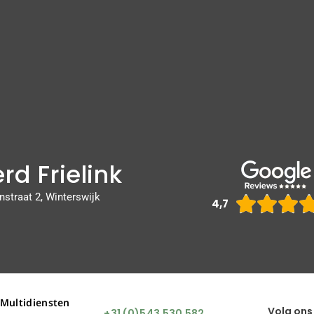
rd Frielink
nstraat 2, Winterswijk



4,7
 Multidiensten
Volg ons
+31 (0)543 530 582