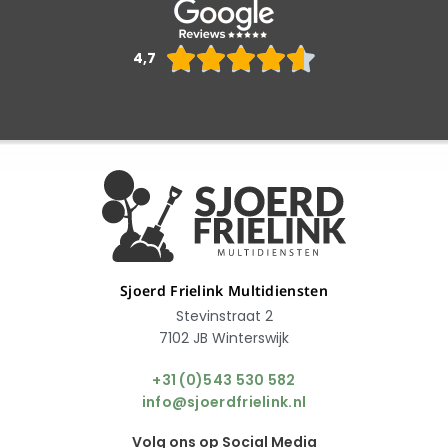
Waarderin





4,7
4.6
van
5
Sjoerd Frielink Multidiensten
Stevinstraat 2
7102 JB Winterswijk
+31 (0)543 530 582
info@sjoerdfrielink.nl
Volg ons op Social Media