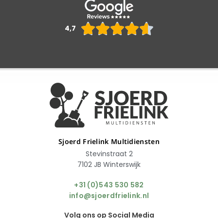
Waarderin





4,7
4.6
van
5
Sjoerd Frielink Multidiensten
Stevinstraat 2
7102 JB Winterswijk
+31 (0)543 530 582
info@sjoerdfrielink.nl
Volg ons op Social Media