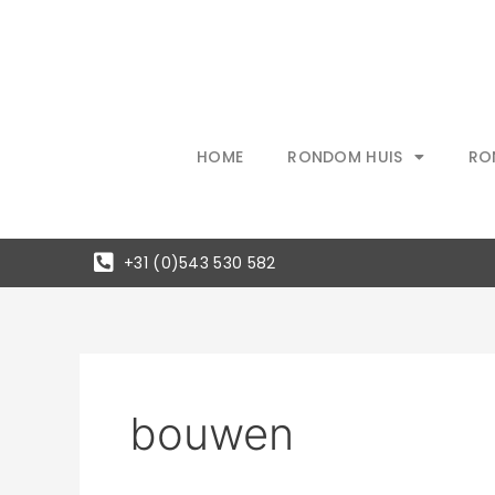
Ga
naar
de
inhoud
HOME
RONDOM HUIS
RO
+31 (0)543 530 582
bouwen