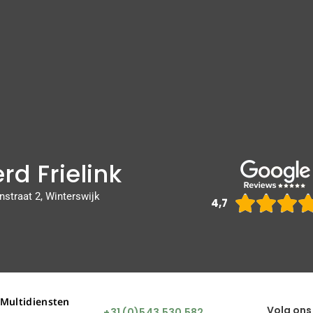
rd Frielink
nstraat 2, Winterswijk



4,7
 Multidiensten
Volg ons
+31 (0)543 530 582