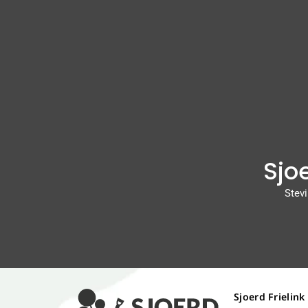
Sjoe
Stevi
Sjoerd Frielink