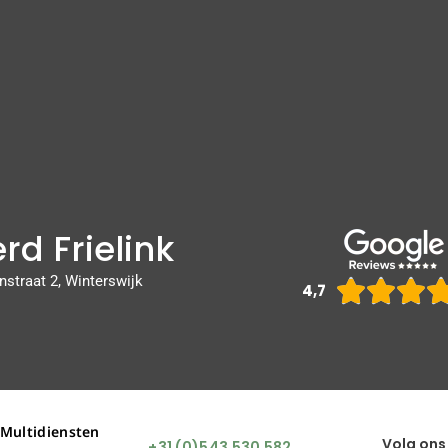
rd Frielink
nstraat 2, Winterswijk



4,7
 Multidiensten
Volg ons
+31 (0)543 530 582