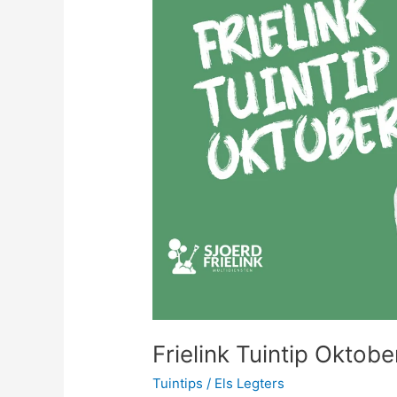
Frielink Tuintip Oktobe
Tuintips
/
Els Legters