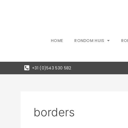
Ga
naar
de
inhoud
HOME
RONDOM HUIS
RO
+31 (0)543 530 582
borders