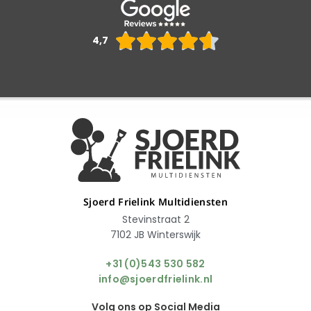
Waarderin





4,7
4.6
van
5
Sjoerd Frielink Multidiensten
Stevinstraat 2
7102 JB Winterswijk
+31 (0)543 530 582
info@sjoerdfrielink.nl
Volg ons op Social Media