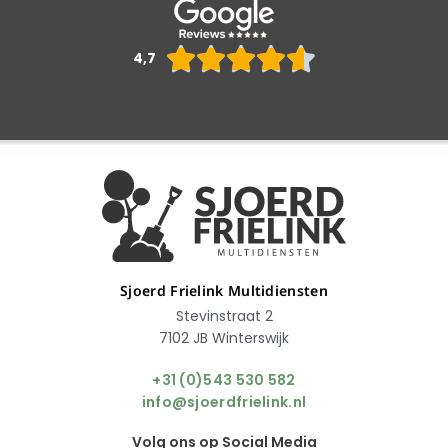
Waarderin





4,7
4.6
van
5
Sjoerd Frielink Multidiensten
Stevinstraat 2
7102 JB Winterswijk
+31 (0)543 530 582
info@sjoerdfrielink.nl
Volg ons op Social Media