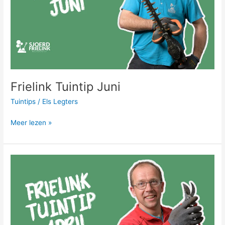
Frielink Tuintip Juni
Tuintips
/
Els Legters
Meer lezen »
Frielink
Tuintip
April