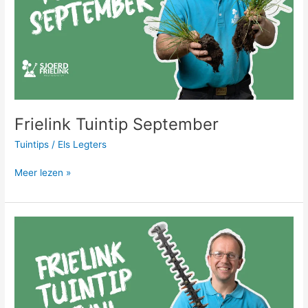
Frielink Tuintip September
Tuintips
/
Els Legters
Meer lezen »
Frielink
Tuintip
Juni