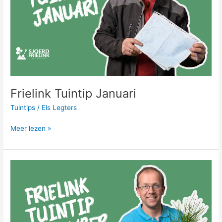
Frielink Tuintip Januari
Tuintips
/
Els Legters
Meer lezen »
Frielink
Tuintip
September