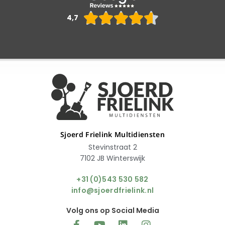
Waarderin





4,7
4.6
van
5
Sjoerd Frielink Multidiensten
Stevinstraat 2
7102 JB Winterswijk
+31 (0)543 530 582
info@sjoerdfrielink.nl
Volg ons op Social Media