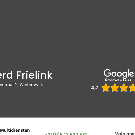
rd Frielink
nstraat 2, Winterswijk



4,7
 Multidiensten
Volg ons
+31 (0)543 530 582