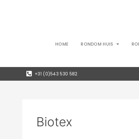
Ga
naar
de
inhoud
HOME
RONDOM HUIS
RO
+31 (0)543 530 582
Biotex