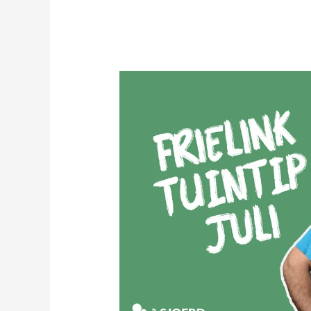
Frielink
Tuintip
Juli