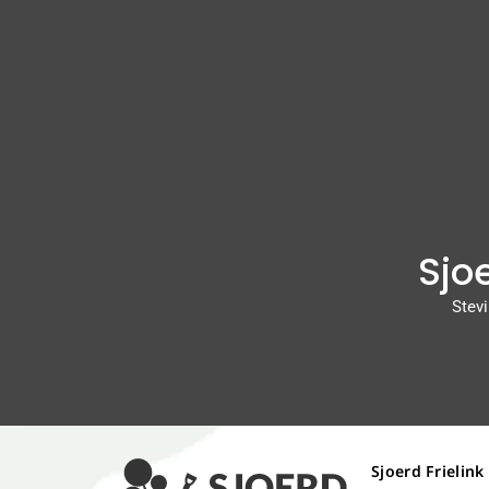
Sjoe
Stevi
Sjoerd Frielink