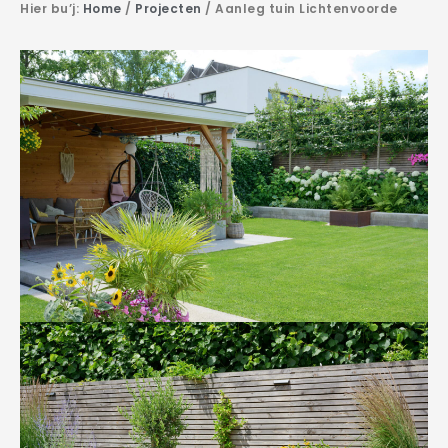
Hier bu’j:
Home
/
Projecten
/
Aanleg tuin Lichtenvoorde