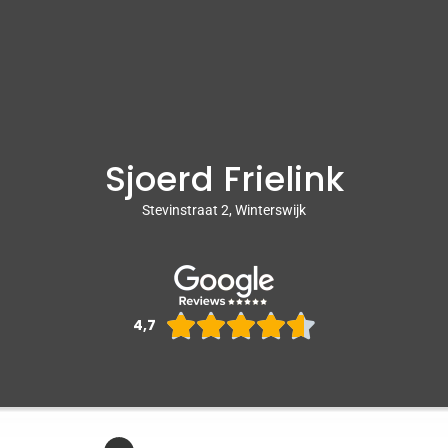
Sjoerd Frielink
Stevinstraat 2, Winterswijk
Waarderin





4,7
4.6
van
5