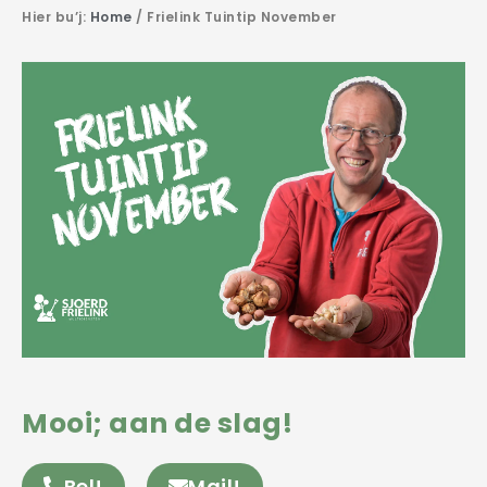
Hier bu’j:
Home
/
Frielink Tuintip November
Mooi; aan de slag!
Bel!
Mail!