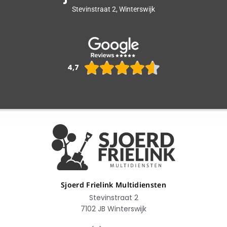
Stevinstraat 2, Winterswijk
Waarderin





4,7
4.6
van
5
Sjoerd Frielink Multidiensten
Stevinstraat 2
7102 JB Winterswijk